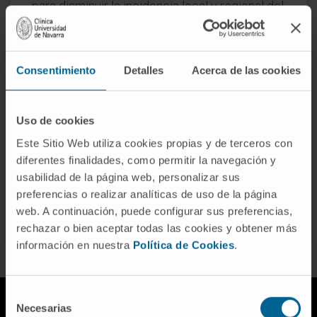
para disminuir la incidencia local y regional del
tumor.
En las pacientes en edad reproductiva y con
Consentimiento
Detalles
Acerca de las cookies
deseo de tener hijos cuando el tumor está
localizado en la cavidad uterina y no hay
sospecha de que infiltre su pared o esté
Uso de cookies
diseminado, se puede realizar tratamiento con
Este Sitio Web utiliza cookies propias y de terceros con
hormonoterapia.
diferentes finalidades, como permitir la navegación y
usabilidad de la página web, personalizar sus
preferencias o realizar analíticas de uso de la página
SOLICITE MÁS INFORMACIÓN SOBRE EL TRATAMIENTO
web. A continuación, puede configurar sus preferencias,
rechazar o bien aceptar todas las cookies y obtener más
información en nuestra
Política de Cookies
.
Selección
Necesarias
de