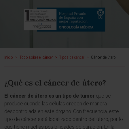
Inicio
>
Todo sobre el cáncer
>
Tipos de cáncer
>
Cáncer de útero
¿Qué es el cáncer de útero?
El cáncer de útero es un tipo de tumor
que se
produce cuando las células crecen de manera
descontrolada en este órgano. Con frecuencia, este
tipo de cáncer está localizado dentro del útero, por lo
que tiene muchas posibilidades de curación. En la