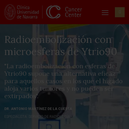
Radioembolización con
microesferas de Ytrio90
"La radioembolizacion con esferas de
Ytrio90 supone una alternativa eficaz
para aquellos casos en los que el hígado
aloja varios tumores y no pueden ser
extirpados".
DR. ANTONIO MARTÍNEZ DE LA CUESTA
ESPECIALISTA. SERVICIO DE RADIOLOGÍA