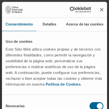
Dra. María Arraiza Sarasa
Ver Curriculum
Especialista
Consentimiento
Detalles
Acerca de las cookies
Servicio de Radiología
Sede Pamplona
Uso de cookies
Dra. Cristina Arribas Miranda
Este Sitio Web utiliza cookies propias y de terceros con
Ver Curriculum
diferentes finalidades, como permitir la navegación y
Especialista
usabilidad de la página web, personalizar sus
Departamento de Digestivo
preferencias o realizar analíticas de uso de la página
Sede Madrid
web. A continuación, puede configurar sus preferencias,
rechazar o bien aceptar todas las cookies y obtener más
Dr. Ignacio Azinovic Gamo
información en nuestra
Política de Cookies
.
Ver Curriculum
Codirector
Departamento de Oncología Radioterápica
Selección
Sede Pamplona
Necesarias
de