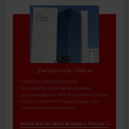
¿Por qué en la Clínica?
Valoración integral del paciente.
Posibilidad de comenzar el tratamiento
personalizado a las 48 h de la primera consulta.
Cirugía minimamente invasiva para la mejor
recuperación de los pacientes.
Nuestro Área de Cáncer de Hígado y Páncreas