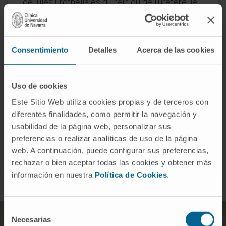
cellules urothéliales du rein ou de l’uretère, le
traitement consiste généralement en une
chirurgie visant à retirer le rein et l’uretère
dans leur totalité, ainsi que la partie de la
Consentimiento
Detalles
Acerca de las cookies
vessie où l’uretère se raccorde. Souvent, la
chimiothérapie et la radiothérapie sont
associées à la chirurgie. Dans certains cas
Uso de cookies
sélectionnés, seule la zone affectée peut être
Este Sitio Web utiliza cookies propias y de terceros con
retirée, ce qui permet de préserver le rein.
diferentes finalidades, como permitir la navegación y
usabilidad de la página web, personalizar sus
preferencias o realizar analíticas de uso de la página
DEMANDEZ PLUS D’INFORMATIONS SUR LE TRAITEMENT
web. A continuación, puede configurar sus preferencias,
rechazar o bien aceptar todas las cookies y obtener más
información en nuestra
Política de Cookies
.
Selección
Necesarias
de