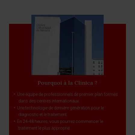
Pourquoi à la Clínica ?
Une équipe de professionnels de premier plan formés
dans des centres internationaux.
Une technologie de dernière génération pour le
diagnostic et le traitement.
En 24-48 heures, vous pourrez commencer le
traitement le plus approprié.