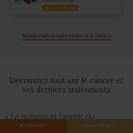
Service de Radiologie
Siège de Pampelune
Acceda a todo el cuadro médico de la Clínica
Découvrez tout sur le cancer et
ses derniers traitements
« Le présent et l’avenir du
BESOIN D’AIDE ?
ESPACE PATIENT
traitement du cancer reposent sur