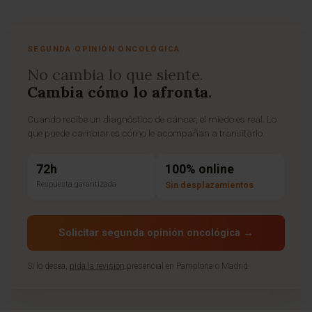
SEGUNDA OPINIÓN ONCOLÓGICA
No cambia lo que siente.
Cambia cómo lo afronta.
Cuando recibe un diagnóstico de cáncer, el miedo es real. Lo
que puede cambiar es cómo le acompañan a transitarlo.
72h
100% online
Respuesta garantizada
Sin desplazamientos
Solicitar segunda opinión oncológica →
Si lo desea,
pida la revisión
presencial en Pamplona o Madrid.