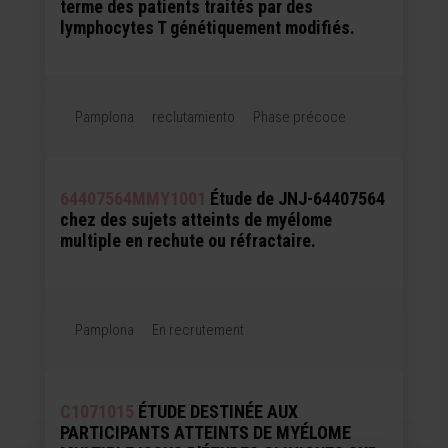
terme des patients traités par des
lymphocytes T génétiquement modifiés.
Pamplona
reclutamiento
Phase précoce
64407564MMY1001
Étude de JNJ-64407564
chez des sujets atteints de myélome
multiple en rechute ou réfractaire.
Pamplona
En recrutement
C1071015
ÉTUDE DESTINÉE AUX
PARTICIPANTS ATTEINTS DE MYÉLOME