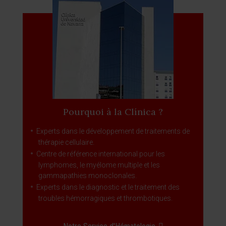
Pourquoi à la Clínica ?
Experts dans le développement de traitements de
thérapie cellulaire.
Centre de référence international pour les
lymphomes, le myélome multiple et les
gammapathies monoclonales.
Experts dans le diagnostic et le traitement des
troubles hémorragiques et thrombotiques.