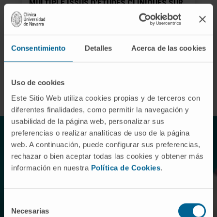
MULTIPLE ISSUS D'ÉTUDES CLINIQUES SUR
L'ELRANATAMAB PARRAINÉES PAR PFIZER
Consentimiento
Detalles
Acerca de las cookies
VOIR TOUTES LES ÉTUDES ET ESSAIS
Uso de cookies
Este Sitio Web utiliza cookies propias y de terceros con
diferentes finalidades, como permitir la navegación y
usabilidad de la página web, personalizar sus
preferencias o realizar analíticas de uso de la página
web. A continuación, puede configurar sus preferencias,
rechazar o bien aceptar todas las cookies y obtener más
información en nuestra
Política de Cookies
.
Unité de Thérapies Avancées
Selección
L’Unité de Thérapies Avancées de la Clínica
Necesarias
de