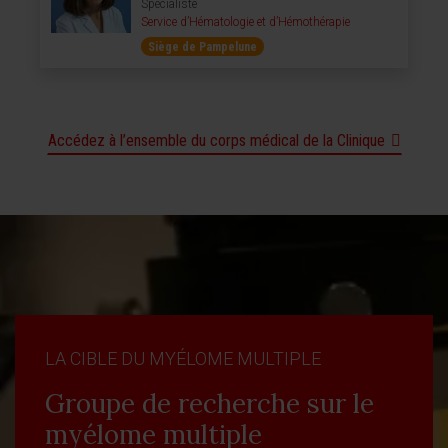
Spécialiste
Service d’Hématologie et d’Hémothérapie
Siège de Pampelune
Accédez à l’ensemble du corps médical de la Clinique
LA CIBLE DU MYÉLOME MULTIPLE
Groupe de recherche sur le
myélome multiple