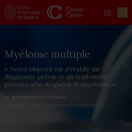
Myélome multiple
« Notre objectif est d’établir un
diagnostic précis et un traitement
précoce afin de guérir le myélome. »
DR. JESÚS SAN MIGUEL IZQUIERDO
SPÉCIALISTE. SERVICE D’HÉMATOLOGIE ET D’HÉMOTHÉRAPIE