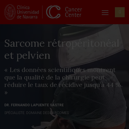
Sarcome rétropéritonéal
et pelvien
« Les données scientifiques montrent
que la qualité de la chirurgie peut
réduire le taux de récidive jusqu’à 44 %.
»
DR. FERNANDO LAPUENTE SASTRE
SPÉCIALISTE. DOMAINE DES SARCOMES