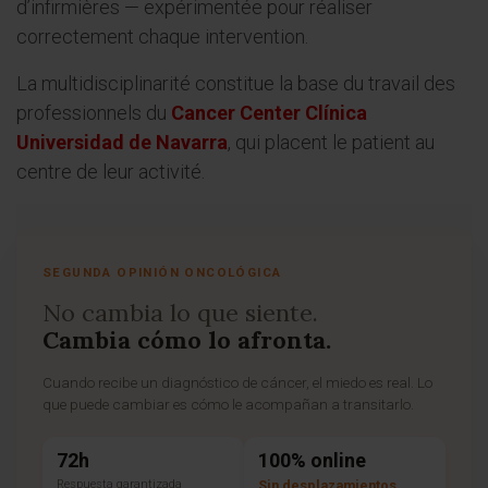
d’infirmières — expérimentée pour réaliser
correctement chaque intervention.
La multidisciplinarité constitue la base du travail des
professionnels du
Cancer Center Clínica
Universidad de Navarra
, qui placent le patient au
centre de leur activité.
SEGUNDA OPINIÓN ONCOLÓGICA
No cambia lo que siente.
Cambia cómo lo afronta.
Cuando recibe un diagnóstico de cáncer, el miedo es real. Lo
que puede cambiar es cómo le acompañan a transitarlo.
72h
100% online
Respuesta garantizada
Sin desplazamientos