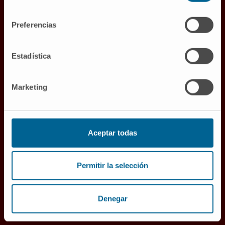
consentimiento
Protonthérapie contre le
Preferencias
cancer
La thérapie par protons est la modalité de
Estadística
radiothérapie externe la plus précise
,
offrant une meilleure répartition de la dose de
Marketing
rayonnement et donc une irradiation moindre
des tissus sains.
L’
Unité de protonthérapie ou de thérapie
Aceptar todas
par protons
du Cancer Center Clínica
Universidad de Navarra, située à Madrid, est la
Permitir la selección
plus avancée d’Europe et la première
intégrée dans un centre de cancérologie
,
bénéficiant de tout le soutien clinique,
Denegar
académique et de recherche de l’institution.