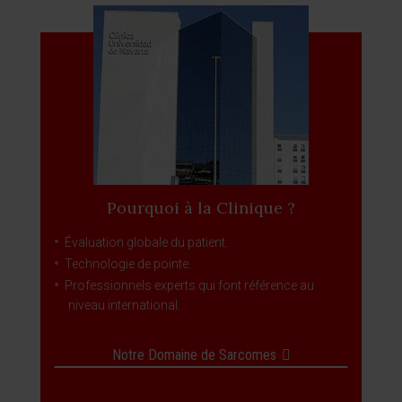
Pourquoi à la Clinique ?
Évaluation globale du patient.
Technologie de pointe.
Professionnels experts qui font référence au
niveau international.
Notre Domaine de Sarcomes