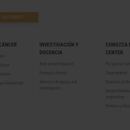
SUSCRIBIRSE
 CÁNCER
INVESTIGACIÓN Y
CONOZCA 
DOCENCIA
CENTER
les
Área de investigación
Por qué un Can
úticos
Ensayos clínicos
Organigrama
ósticos
Servicios de apoyo a la
Nuestros profe
yo Asistencial
investigación
Responsabilida
corporativa
Premios y Rec