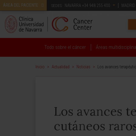
ÁREA DEL PACIENTE
NAVARRA
+34 948 255 400
MADRID
SEDES:
CONOZCA LA CLÍNICA UNIVERSIDAD DE NAVARRA
Todo sobre el cáncer
Áreas multidisciplin
Inicio
>
Actualidad
>
Noticias
>
Los avances terapéuti
Los avances t
cutáneos raros