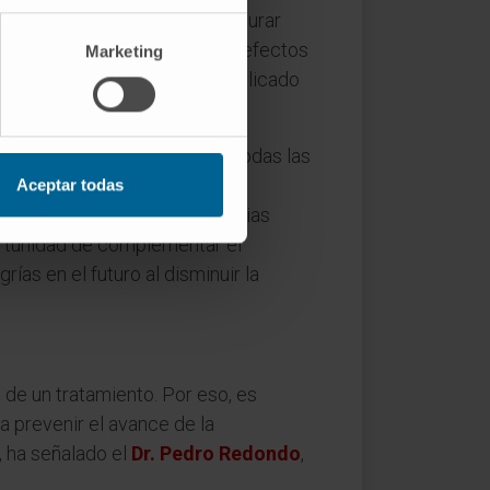
roscopio que nos permite asegurar
orma, ahorrar tejido y evitar efectos
Marketing
riesgo es fundamental”, ha explicado
 de manera transversal ante todas las
tástasis, donde no se logra
Aceptar todas
esta muy superior a las terapias
ortunidad de complementar el
as en el futuro al disminuir la
 de un tratamiento. Por eso, es
 prevenir el avance de la
, ha señalado el
Dr. Pedro Redondo
,