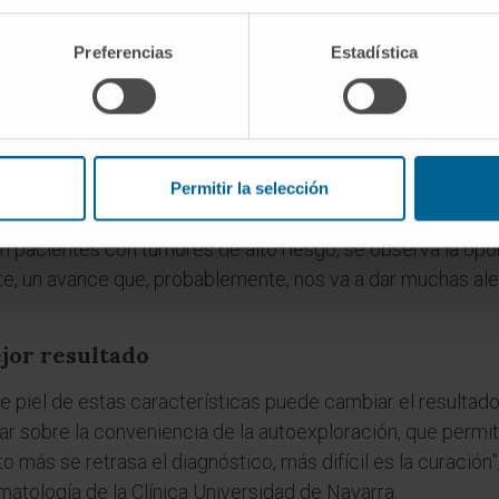
irúrgico, como la realización de cirugía controlada al mic
n márgenes más ajustados en torno a la lesión y, de esta f
Preferencias
Estadística
ción de cirugía con radioterapia en estos tumores de alto 
pia sistémica se visualiza como una revolución terapéutica
estos tumores cutáneos infrecuentes. “En pacientes con me
Permitir la selección
gía y radioterapia, la inmunoterapia ha mostrado una respu
en pacientes con tumores de alto riesgo, se observa la op
, un avance que, probablemente, nos va a dar muchas alegrí
jor resultado
e piel de estas características puede cambiar el resultado
 sobre la conveniencia de la autoexploración, que permita
 más se retrasa el diagnóstico, más difícil es la curación”
atología de la Clínica Universidad de Navarra.