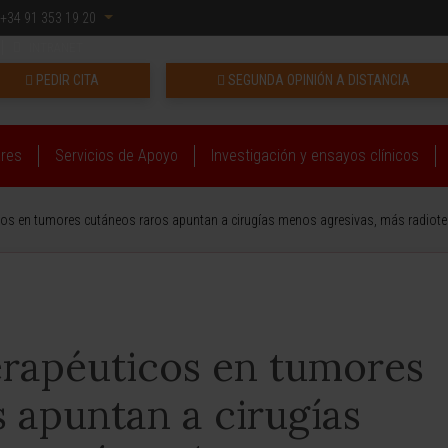
+34 91 353 19 20
INTRANET
PEDIR CITA
SEGUNDA OPINIÓN A DISTANCIA
ares
Servicios de Apoyo
Investigación y ensayos clínicos
cos en tumores cutáneos raros apuntan a cirugías menos agresivas, más radiote
erapéuticos en tumores
 apuntan a cirugías