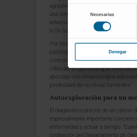
agresivos desde un punto de vista qu
Selección
una completa extirpación del tumor co
Necesarias
de
consentimiento
adversos para el paciente. La conjun
el Dr. Salido.
Por otra parte, el uso de inmunotera
patologías oncológicas, también en 
Denegar
controlar la enfermedad solo con ciru
clásicas de quimioterapia. Además, 
abordaje con inmunoterapia adyuvante
posibilidad de recidivas tumorales”.
Autoexploración para un me
El diagnóstico precoz de un cáncer d
especialmente importante concienciar
enfermedad y actuar a tiempo. “Cuanto
codirector del Departamento de Derm