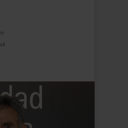
do
el