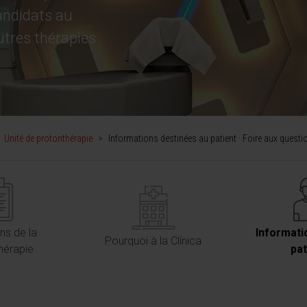
andidats au
utres thérapies
Unité de protonthérapie
>
Informations destinées au patient · Foire aux questi
ons de la
Informati
Pourquoi à la Clínica
hérapie
pat