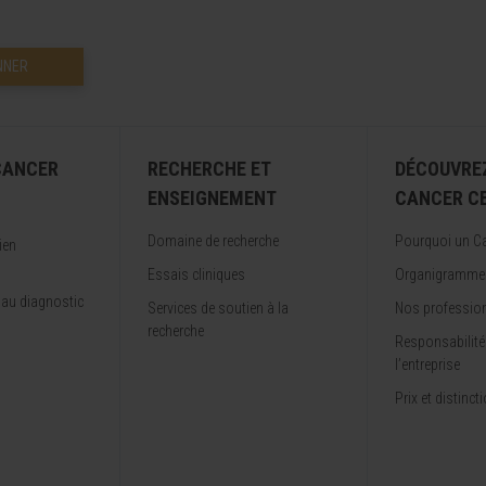
NNER
CANCER
RECHERCHE ET
DÉCOUVREZ
ENSEIGNEMENT
CANCER C
Domaine de recherche
Pourquoi un Ca
ien
Essais cliniques
Organigramme
 au diagnostic
Services de soutien à la
Nos professio
recherche
Responsabilité
l’entreprise
Prix et distinct