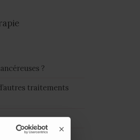
rapie
cancéreuses ?
d’autres traitements
 vomissements et des