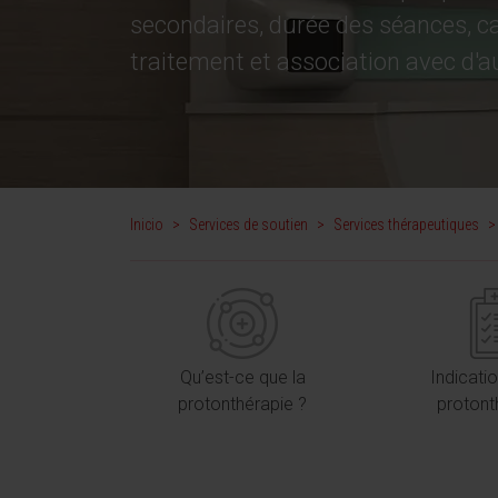
secondaires, durée des séances, c
traitement et association avec d'a
Inicio
>
Services de soutien
>
Services thérapeutiques
>
Qu’est-ce que la
Indicati
protonthérapie ?
protont