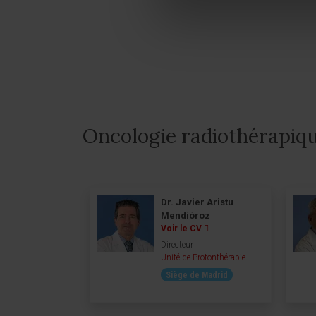
Oncologie radiothérapiq
Dr. Javier Aristu
Mendióroz
Voir le CV
Directeur
Unité de Protonthérapie
Siège de Madrid