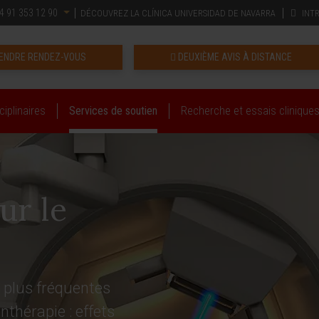
4 91 353 12 90
DÉCOUVREZ LA CLÍNICA UNIVERSIDAD DE NAVARRA
INT
ENDRE RENDEZ-VOUS
DEUXIÈME AVIS À DISTANCE
iplinaires
Services de soutien
Recherche et essais clinique
ur le
 plus fréquentes
nthérapie : effets