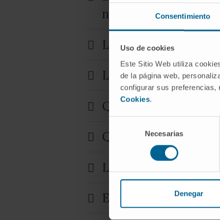
nausées ?
Consentimiento
Les enfants peuvent-i
Uso de cookies
Este Sitio Web utiliza cookie
La protonthérapie con
de la página web, personaliza
configurar sus preferencias,
Cookies
.
Quels types de cancer
Selección
Necesarias
Quel spécialiste appl
de
consentimiento
La thérapie par proto
Denegar
Existe-t-il une reche