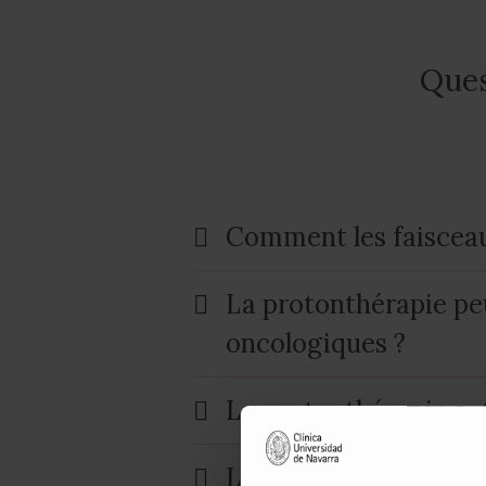
Ques
Comment les faisceaux
La protonthérapie peu
oncologiques ?
La protonthérapie a-t
Le traitement me fera