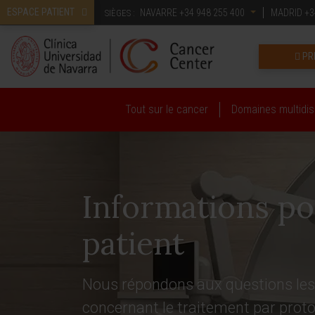
ESPACE PATIENT
NAVARRE
+34 948 255 400
MADRID
+3
SIÈGES :
PR
Tout sur le cancer
Domaines multidisc
Informations po
patient
Nous répondons aux questions les
concernant le traitement par proto