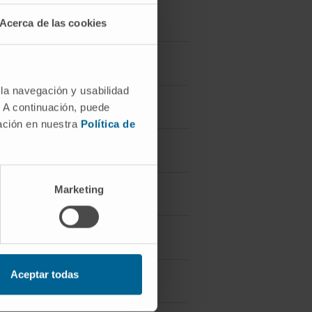
Acerca de las cookies
 la navegación y usabilidad
. A continuación, puede
mación en nuestra
Política de
e ?
Marketing
Aceptar todas
 ?