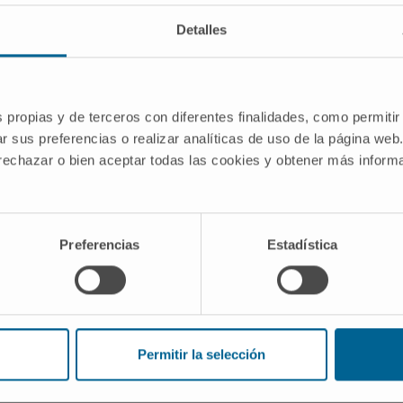
Detalles
ls recevoir une protonthérapie ?
s propias y de terceros con diferentes finalidades, como permitir
vient-elle à tous les cancers ?
r sus preferencias o realizar analíticas de uso de la página web
 rechazar o bien aceptar todas las cookies y obtener más infor
s bénéficient le plus de la protonthérapi
Preferencias
Estadística
ique la protonthérapie ?
ns est-elle expérimentale ?
Permitir la selección
rche continue sur la thérapie par protons