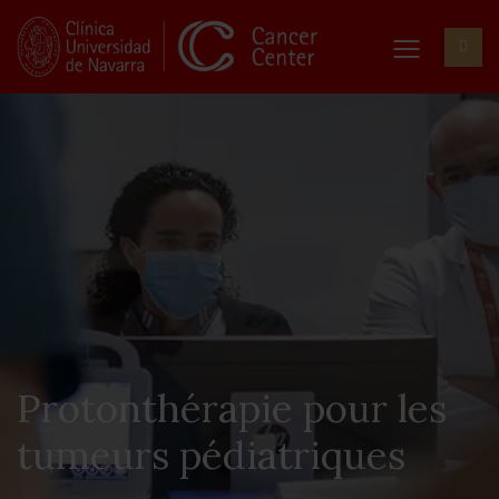
Protonthérapie pour les
tumeurs pédiatriques