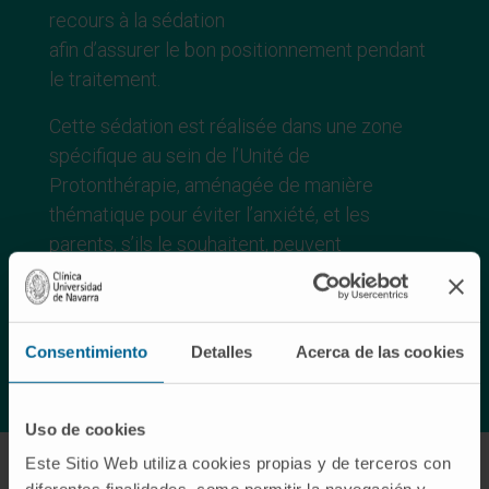
recours à la sédation
afin d’assurer le bon positionnement pendant
le traitement.
Cette sédation est réalisée dans une zone
spécifique au sein de l’Unité de
Protonthérapie, aménagée de manière
thématique pour éviter l’anxiété, et les
parents, s’ils le souhaitent, peuvent
accompagner les enfants jusqu’à ce qu’ils
aient été sédatés.
Consentimiento
Detalles
Acerca de las cookies
ÊTES-VOUS INTÉRESSÉ ? CONTACTEZ-NOUS
Uso de cookies
Este Sitio Web utiliza cookies propias y de terceros con