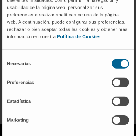
diferentes finalidades, como permitir la navegación y
usabilidad de la página web, personalizar sus
La radiothérapie la plus précise
preferencias o realizar analíticas de uso de la página
contre la tumeur
web. A continuación, puede configurar sus preferencias,
rechazar o bien aceptar todas las cookies y obtener más
Ainara a été la première patiente pédiatrique traitée à
información en nuestra
Política de Cookies
.
l'unité de protonthérapie du Cancer Center de la
Clinique de l'Université de Navarre. Découvrez son
Selección
histoire.
Necesarias
de
consentimiento
Preferencias
DÉCOUVREZ COMMENT ELLE FONCTIONNE
Estadística
Marketing