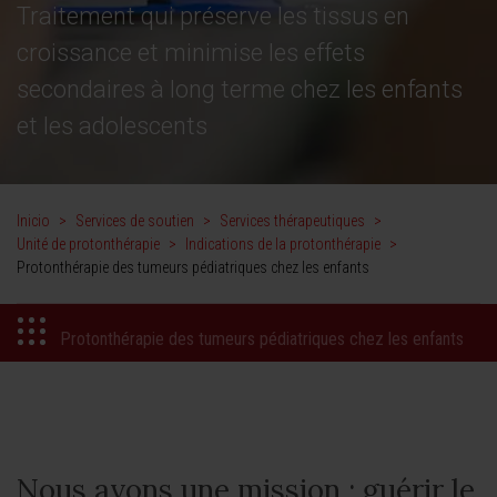
Traitement qui préserve les tissus en
croissance et minimise les effets
secondaires à long terme chez les enfants
et les adolescents
Inicio
>
Services de soutien
>
Services thérapeutiques
>
Unité de protonthérapie
>
Indications de la protonthérapie
>
Protonthérapie des tumeurs pédiatriques chez les enfants
Protonthérapie des tumeurs pédiatriques chez les enfants
Nous avons une mission : guérir le