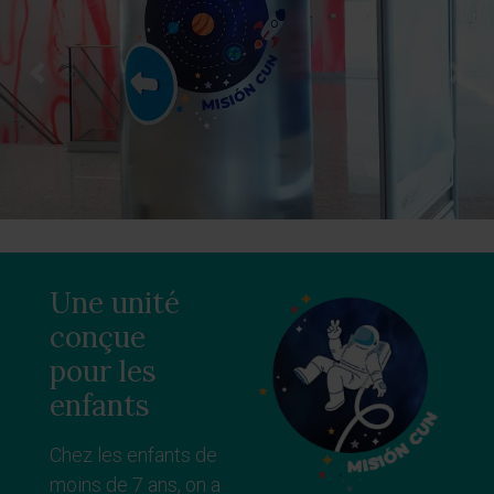
Previous
Next
Une unité
conçue
pour les
enfants
Chez les enfants de
moins de 7 ans, on a