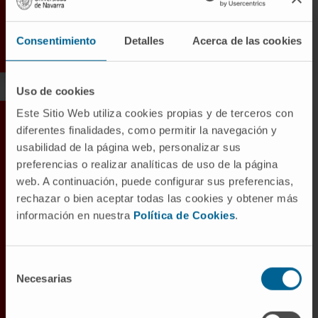
Consentimiento
Detalles
Acerca de las cookies
Uso de cookies
Este Sitio Web utiliza cookies propias y de terceros con
diferentes finalidades, como permitir la navegación y
usabilidad de la página web, personalizar sus
preferencias o realizar analíticas de uso de la página
Technologie
web. A continuación, puede configurar sus preferencias,
avancée
rechazar o bien aceptar todas las cookies y obtener más
Le synchrotron Hitachi, présent dans des hôpitaux de
información en nuestra
Política de Cookies
.
référence internationale pour le diagnostic et le
traitement du cancer, garantit un temps d’irradiation
Selección
minimal, une grande précision dans l’inactivation de la
Necesarias
de
tumeur et la plus grande sécurité et le meilleur confort
consentimiento
pour le patient.