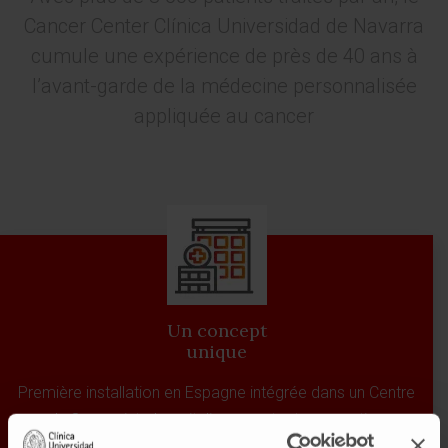
Cancer Center Clínica Universidad de Navarra
cumule une expérience de près de 40 ans à
l’avant-garde de la médecine personnalisée
appliquée au cancer
Un concept
unique
Première installation en Espagne intégrée dans un Centre
du Cancer intrahospitalier, avec tout son soutien
assistentiel, académique et en recherche.