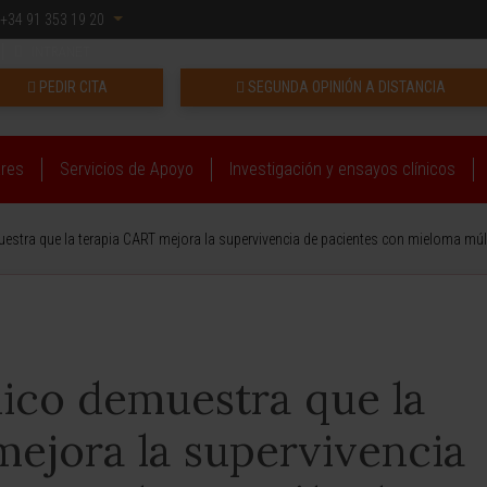
+34 91 353 19 20
INTRANET
PEDIR CITA
SEGUNDA OPINIÓN A DISTANCIA
ares
Servicios de Apoyo
Investigación y ensayos clínicos
estra que la terapia CART mejora la supervivencia de pacientes con mieloma múlt
nico demuestra que la
mejora la supervivencia