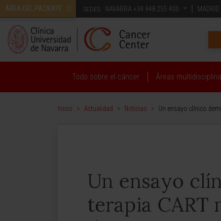
ÁREA DEL PACIENTE
NAVARRA
+34 948 255 400
MADRID
SEDES:
CONOZCA LA CLÍNICA UNIVERSIDAD DE NAVARRA
Todo sobre el cáncer
Áreas multidisciplin
Inicio
>
Actualidad
>
Noticias
>
Un ensayo clínico demu
Un ensayo clí
terapia CART 