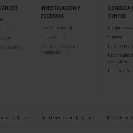
 CÁNCER
INVESTIGACIÓN Y
CONOZCA 
DOCENCIA
CENTER
les
Área de investigación
Por qué un Can
úticos
Ensayos clínicos
Organigrama
ósticos
Servicios de apoyo a la
Nuestros profe
yo Asistencial
investigación
Responsabilida
corporativa
Premios y Rec
sidad de Navarra
Cima Universidad de Navarra
CIMA LAB Diag