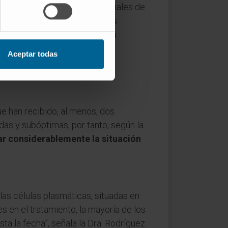
ntros nacionales e internacionales de
lutado
. “Hemos asignado a los
 pacientes asignados a la rama
lista del Área de Cáncer
Aceptar todas
a de supervivencia libre de
vada con el tratamiento
e han recibido, al menos, dos
das y subóptimas, por tanto, según la
ar considerablemente la situación
las células plasmáticas, situadas en
s en el tratamiento, la mayoría de los
a la fecha”, señala la Dra. Rodríguez