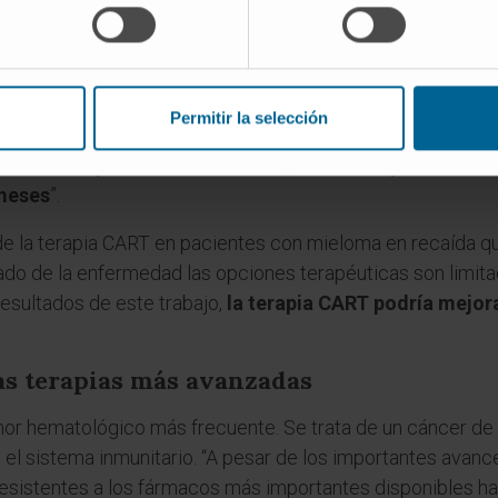
yers Squibb, ha contado con la participación de casi 20 ce
ca Universidad de Navarra el que más pacientes ha rec
rapia CART o al tratamiento estándar, contando con que los
 ide-cel en el momento de la progresión”, expone la especia
Permitir la selección
 tratamiento estándar es insuficiente, ya que la median
ia CART supera los trece meses, mientras que la obser
 meses
”.
de la terapia CART en pacientes con mieloma en recaída qu
tado de la enfermedad las opciones terapéuticas son limita
 resultados de este trabajo,
la terapia CART podría mejor
as terapias más avanzadas
mor hematológico más frecuente. Se trata de un cáncer de 
n el sistema inmunitario. “A pesar de los importantes avance
sistentes a los fármacos más importantes disponibles hast