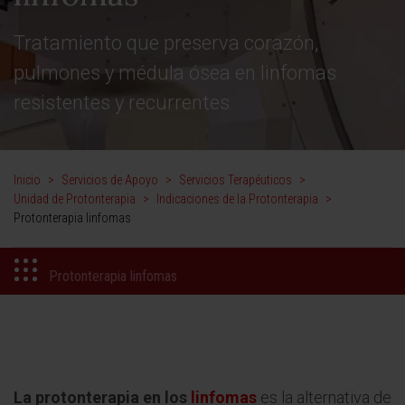
Tratamiento que preserva corazón,
pulmones y médula ósea en linfomas
resistentes y recurrentes
Inicio
>
Servicios de Apoyo
>
Servicios Terapéuticos
>
Unidad de Protonterapia
>
Indicaciones de la Protonterapia
>
Protonterapia linfomas
Protonterapia linfomas
La protonterapia en los
linfomas
es la alternativa de