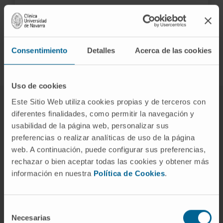
¿ESTÁ INTERESADO? CONTACTE CON NOSOTROS
Consentimiento
Detalles
Acerca de las cookies
Uso de cookies
Este Sitio Web utiliza cookies propias y de terceros con
diferentes finalidades, como permitir la navegación y
usabilidad de la página web, personalizar sus
La radioterapia más precisa
preferencias o realizar analíticas de uso de la página
contra el tumor
web. A continuación, puede configurar sus preferencias,
rechazar o bien aceptar todas las cookies y obtener más
La tecnología de la Unidad de Protonterapia permite
información en nuestra
Política de Cookies
.
adaptar la energía del haz capa a capa, rodear el
tumor ajustando la dosis con máxima precisión y
Selección
verificar diariamente la posición exacta del tumor
Necesarias
de