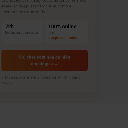
Cuando recibe un diagnóstico de cáncer, el miedo
es real. Lo que puede cambiar es cómo le
acompañan a transitarlo.
72h
100% online
Respuesta garantizada
Sin
desplazamientos
Solicitar segunda opinión
oncológica →
Si lo desea,
pida la revisión
presencial en Pamplona o
Madrid.