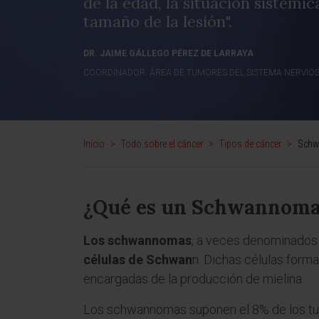
de la edad, la situación sistémic
tamaño de la lesión".
DR. JAIME GÁLLEGO PÉREZ DE LARRAYA
COORDINADOR. ÁREA DE TUMORES DEL SISTEMA NERVIO
Inicio
>
Todo sobre el cáncer
>
Tipos de cáncer
>
Sch
¿Qué es un Schwannom
Los schwannomas
, a veces denominados
células de Schwan
n. Dichas células forma
encargadas de la producción de mielina.
Los schwannomas suponen el 8% de los tum