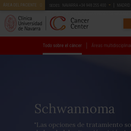
ÁREA DEL PACIENTE
NAVARRA
+34 948 255 400
MADRID
SEDES:
CONOZCA LA CLÍNICA UNIVERSIDAD DE NAVARRA
Todo sobre el cáncer
Áreas multidisciplina
Schwannoma
"Las opciones de tratamiento so