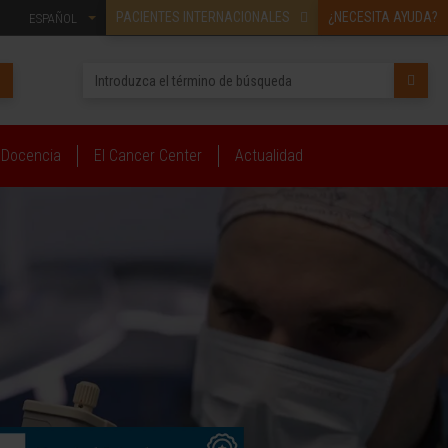
PACIENTES INTERNACIONALES
¿NECESITA AYUDA?
ESPAÑOL
Docencia
El Cancer Center
Actualidad