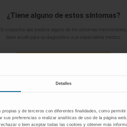
¿Tiene alguno de estos síntomas?
Si sospecha que padece alguno de los síntomas mencionados,
debe acudir para su diagnóstico a un especialista médico.
SOLICITE UNA CITA CON NUESTROS ESPECIALISTAS
Detalles
s propias y de terceros con diferentes finalidades, como permitir
r sus preferencias o realizar analíticas de uso de la página web
 rechazar o bien aceptar todas las cookies y obtener más infor