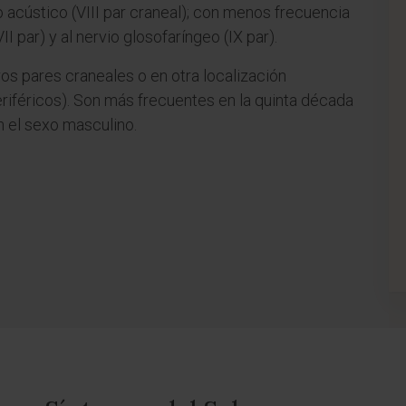
o acústico (VIII par craneal); con menos frecuencia
(VII par) y al nervio glosofaríngeo (IX par).
os pares craneales o en otra localización
eriféricos). Son más frecuentes en la quinta década
n el sexo masculino.