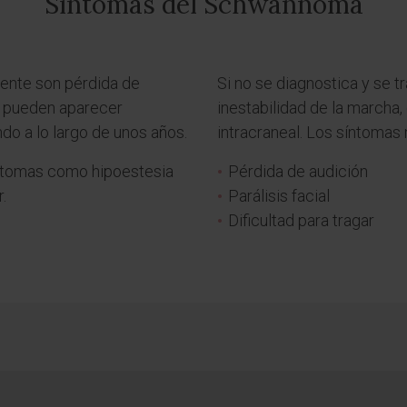
Síntomas del Schwannoma
iente son pérdida de
Si no se diagnostica y se 
ue pueden aparecer
inestabilidad de la marcha,
do a lo largo de unos años.
intracraneal. Los síntomas
ntomas como hipoestesia
Pérdida de audición
r.
Parálisis facial
Dificultad para tragar