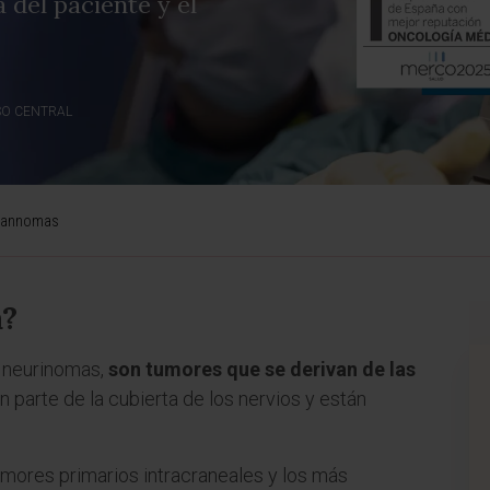
a del paciente y el
SO CENTRAL
wannomas
a?
 neurinomas,
son tumores que se derivan de las
n parte de la cubierta de los nervios y están
ores primarios intracraneales y los más