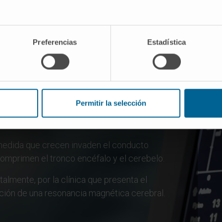
ca el Schwannoma?
Preferencias
Estadística
gnostican y se comienzan a tratar
estabilidad de la marcha, cefalea y
eal.
os, todos los nervios están en relación con
Permitir la selección
es potenciales de aparición de estos
edida que crecen invaden el conducto
comprimen el tronco encéfalo y el cerebelo.
talmente, por la clínica que presenta el
ción de una resonancia magnética cerebral.