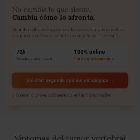
No cambia lo que siente.
Cambia cómo lo afronta.
Cuando recibe un diagnóstico de cáncer, el miedo es real. Lo
que puede cambiar es cómo le acompañan a transitarlo.
72h
100% online
Respuesta garantizada
Sin desplazamientos
Solicitar segunda opinión oncológica →
Si lo desea,
pida la revisión
presencial en Pamplona o Madrid.
Síntomas del tumor vertebral