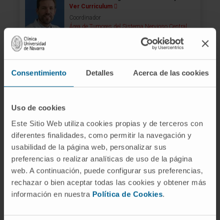
Ver Curriculum
Coordinador
Área de Tumores del Sistema Nervioso Central
Sede Pamplona
Carlota Guibert Lacasa
Consentimiento
Detalles
Acerca de las cookies
Ver Curriculum
Gestora
Área de Tumores del Sistema Nervioso Central
Uso de cookies
Sede Madrid
Este Sitio Web utiliza cookies propias y de terceros con
diferentes finalidades, como permitir la navegación y
Dra. Marta María Alonso Roldán
usabilidad de la página web, personalizar sus
Ver Curriculum
preferencias o realizar analíticas de uso de la página
Investigadora
web. A continuación, puede configurar sus preferencias,
Departamento de Pediatría
rechazar o bien aceptar todas las cookies y obtener más
Sede Pamplona
información en nuestra
Política de Cookies
.
Dr. Javier Arbizu Lostao