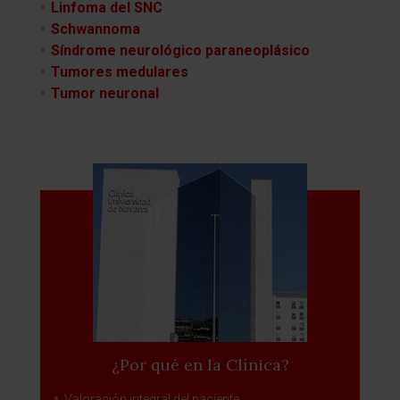
Linfoma del SNC
Schwannoma
Síndrome neurológico paraneoplásico
Tumores medulares
Tumor neuronal
¿Por qué en la Clínica?
Valoración integral del paciente.