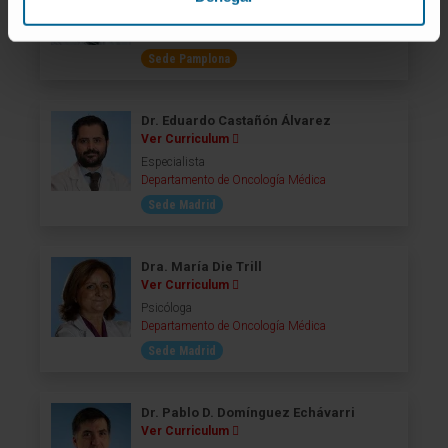
Especialista
Departamento de Neurocirugía
Sede Pamplona
Dr. Eduardo Castañón Álvarez
Ver Curriculum
Especialista
Departamento de Oncología Médica
Sede Madrid
Dra. María Die Trill
Ver Curriculum
Psicóloga
Departamento de Oncología Médica
Sede Madrid
Dr. Pablo D. Domínguez Echávarri
Ver Curriculum