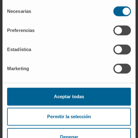
Ver Curriculum
Selección
Director
Necesarias
de
Servicio de Medicina Nuclear
consentimiento
Sede Pamplona
Preferencias
Dra. Alana Arcadi Da Silva
Ver Curriculum
Estadística
Especialista
Departamento de Neurocirugía
Sede Pamplona
Marketing
Dr. Javier Aristu Mendióroz
Ver Curriculum
Aceptar todas
Director
Departamento de Oncología Radioterápica
Sede Madrid
Permitir la selección
Dr. Bartolomé Bejarano Herruzo
Ver Curriculum
Denegar